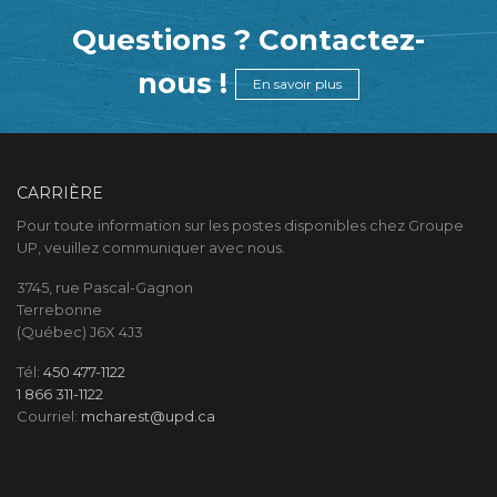
Questions ? Contactez-
nous !
En savoir plus
CARRIÈRE
Pour toute information sur les postes disponibles chez Groupe
UP, veuillez communiquer avec nous.
3745, rue Pascal-Gagnon
Terrebonne
(Québec) J6X 4J3
Tél:
450 477-1122
1 866 311-1122
Courriel:
mcharest@upd.ca